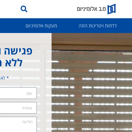
דלתות ויטרינות הזזה
מעקות אלומיניום
תר
פגישה ו
ללא ה
* לא 