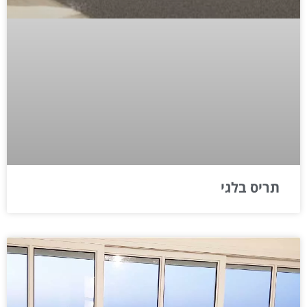
תריס בלגי